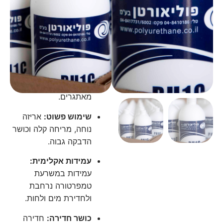
עמיד במים ומתאים לעבודות
נגרות ובנייה.
מערכת הדבקה יעילה, קלה
לשימוש ומתאימה לטווח
רחב של יישומים
חיבור מבני:
חזק ואמין
במיוחד בתנאי סביבה
מאתגרים.
שימוש פשוט:
אריזה
נוחה, מריחה קלה וכושר
הדבקה גבוה.
עמידות אקלימית:
עמידות במשרעת
טמפרטורה נרחבת
ולחדירת מים ולחות.
כושר חדירה:
חדירה