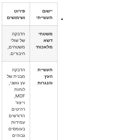
יישום
פירוט
תעשייתי
ושימושים
משטחי
הדבקה
דשא
של שולי
מלאכותי
משטחים,
חיבורים.
תעשיית
הדבקה
העץ
מבנית של
והנגרות
עץ גושני,
לוחות
MDF,
וייצור
רהיטים
הדורשים
עמידות
בעומסים
גבוהים