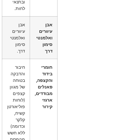
ובתנאי
לחות.
אבן
אבן
עיוורים
עיוורים
ואלמנטי
ואלמנטי
סימון
סימון
דרך
דרך.
חומרי
חיבור
בידוד
והדבקה
והקצפה,
בטוחה
פאנלים
של מגוון
מבודדים,
קצפים
ארגזי
(לוחות
קירור
פוליאורטן
קשיח,
קלקר
וכדומה)
ללא חשש
מהמסת