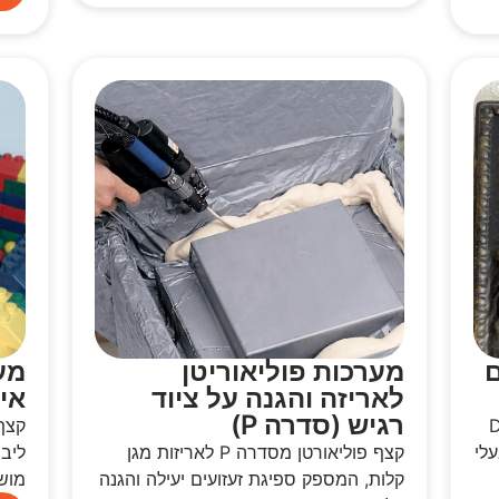
ם
מערכות פוליאוריטן
מע
לאריזה והגנה על ציוד
אינ
רגיש (סדרה P)
ורטן דורומרי קשיח מסדרה D
עלי
קצף פוליאורטן מסדרה P לאריזות מגן
ליב
קלות, המספק ספיגת זעזועים יעילה והגנה
מושב