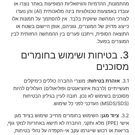
מהתמונות, ההדמיות והוויזואליות המופיעות באתר נוצרו או
עובדו באמצעות טכנולוגיות בינה מלאכותית (AI) והן נועדו
לצורכי המחשה שיווקית בלבד. אין להסתמך על תמונות אלו
כייצוג מדויק של המוצרים, גווניהם, אופן היישום בשטח או
התוצאה הסופית, וייתכנו פערים בין ההמחשה החזותית לבין
המוצרים בפועל.
3. בטיחות ושימוש בחומרים
מסוכנים
3.1.
אזהרת בטיחות:
מוצרי החברה כוללים כימיקלים
תעשייתיים (לרבות איזוציאנטים ופוליאולים) העלולים להיות
מסוכנים בשימוש לא נכון. חובה לעיין בגיליון הבטיחות
(MSDS/SDS) העדכני לפני כל שימוש.
3.2.
ציוד מגן:
השימוש בחומרים מחייב שימוש בציוד מגן
אישי (PPE) מלא ותקני. החברה לא תישא באחריות לנזקי גוף,
בריאות או רכוש שייגרמו עקב אי-הקפדה על נהלי בטיחות,