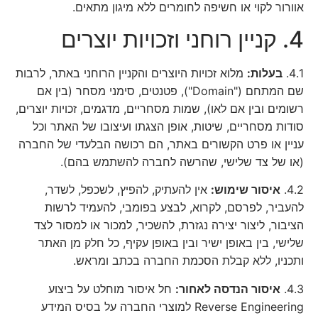
אוורור לקוי או חשיפה לחומרים ללא מיגון מתאים.
4. קניין רוחני וזכויות יוצרים
4.1.
בעלות:
מלוא זכויות היוצרים והקניין הרוחני באתר, לרבות
שם המתחם ("Domain"), פטנטים, סימני מסחר (בין אם
רשומים ובין אם לאו), שמות מסחריים, מדגמים, זכויות יוצרים,
סודות מסחריים, שיטות, אופן הצגתו ועיצובו של האתר וכל
עניין או פרט הקשורים באתר, הם רכושה הבלעדי של החברה
(או של צד שלישי, שהרשה לחברה להשתמש בהם).
4.2.
איסור שימוש:
אין להעתיק, להפיץ, לשכפל, לשדר,
להעביר, לפרסם, לקרוא, לבצע בפומבי, להעמיד לרשות
הציבור, ליצור יצירה נגזרת, להשכיר, למכור או למסור לצד
שלישי, בין באופן ישיר ובין באופן עקיף, כל חלק מן האתר
ותכניו, ללא קבלת הסכמת החברה בכתב ומראש.
4.3.
איסור הנדסה לאחור:
חל איסור מוחלט על ביצוע
Reverse Engineering למוצרי החברה על בסיס המידע