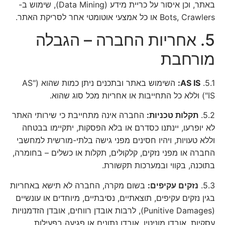
באתר, וכן איסור על כריית מידע (Data Mining), שימוש ב-
Bots, Crawlers או כל אמצעי אוטומטי אחר לסריקת האתר.
5. אחריות החברה – הגבלה
מורחבת
5.1.
AS IS:
השימוש באתר ובתכנים ניתן כמות שהוא ("AS
IS") וללא כל התחייבות או אחריות מכל סוג שהוא.
5.2.
תקלות טכניות:
החברה אינה מתחייבת כי שירותי האתר
לא יופרעו, יינתנו כסדרם או בלא הפסקות, יתקיימו בבטחה
וללא טעויות, ויהיו חסינים מפני גישה בלתי-מורשית למחשבי
החברה או מפני נזקים, קלקולים, תקלות או כשלים – בחומרה,
בתוכנה, בקווי ובמערכות תקשורת.
5.3.
נזקים עקיפים:
בשום מקרה, החברה לא תישא באחריות
בגין נזקים עקיפים, תוצאתיים, נסיבתיים, מיוחדים או עונשיים
(Punitive Damages), לרבות אובדן רווחים, אובדן הזדמנויות
עסקיות, אובדן מוניטין, אובדן נתונים או פגיעה בפעילות