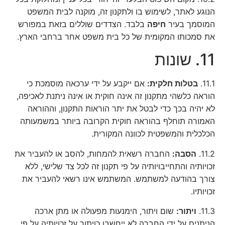
הנוגע לאתר, לשימוש בו ולתקנון זה, מוקנה לבית המשפט
המוסמך בעיר
חיפה
בלבד. הצדדים שוללים בזאת במפורש
את סמכותו המקומית של כל בית משפט אחר ברחבי הארץ.
11. שונות
11.1.
בטלות חלקית:
אם ייקבע על ידי ערכאה מוסמכת כי
הוראה כלשהי מתקנון זה אינה חוקית או אינה ניתנת לאכיפה,
לא יהיה בכך כדי לבטל את יתר הוראות התקנון, וההוראה
האמורה תוחלף בהוראה חוקית הקרובה ביותר במשמעותה
הכלכלית והמשפטית לכוונה המקורית.
11.2.
הסבה:
החברה רשאית להמחות, להסב או להעביר את
זכויותיה והתחייבויותיה על פי תקנון זה לכל צד שלישי, ללא
צורך בהודעה למשתמש. המשתמש אינו רשאי להעביר את
זכויותיו.
11.3.
ויתור:
שום ויתור, הימנעות מפעולה או מתן ארכה
הניתנים על ידי החברה לא ייחשבו כויתור על זכויותיה על פי