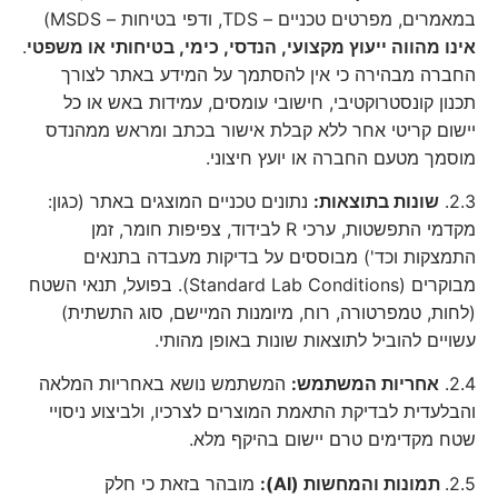
במאמרים, מפרטים טכניים – TDS, ודפי בטיחות – MSDS)
אינו מהווה ייעוץ מקצועי, הנדסי, כימי, בטיחותי או משפטי
.
החברה מבהירה כי אין להסתמך על המידע באתר לצורך
תכנון קונסטרוקטיבי, חישובי עומסים, עמידות באש או כל
יישום קריטי אחר ללא קבלת אישור בכתב ומראש ממהנדס
מוסמך מטעם החברה או יועץ חיצוני.
2.3.
שונות בתוצאות:
נתונים טכניים המוצגים באתר (כגון:
מקדמי התפשטות, ערכי R לבידוד, צפיפות חומר, זמן
התמצקות וכד') מבוססים על בדיקות מעבדה בתנאים
מבוקרים (Standard Lab Conditions). בפועל, תנאי השטח
(לחות, טמפרטורה, רוח, מיומנות המיישם, סוג התשתית)
עשויים להוביל לתוצאות שונות באופן מהותי.
2.4.
אחריות המשתמש:
המשתמש נושא באחריות המלאה
והבלעדית לבדיקת התאמת המוצרים לצרכיו, ולביצוע ניסויי
שטח מקדימים טרם יישום בהיקף מלא.
2.5.
תמונות והמחשות (AI):
מובהר בזאת כי חלק