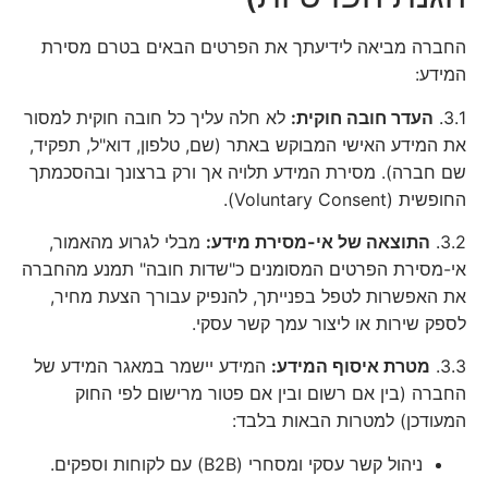
החברה מביאה לידיעתך את הפרטים הבאים בטרם מסירת
המידע:
3.1.
העדר חובה חוקית:
לא חלה עליך כל חובה חוקית למסור
את המידע האישי המבוקש באתר (שם, טלפון, דוא"ל, תפקיד,
שם חברה). מסירת המידע תלויה אך ורק ברצונך ובהסכמתך
החופשית (Voluntary Consent).
3.2.
התוצאה של אי-מסירת מידע:
מבלי לגרוע מהאמור,
אי-מסירת הפרטים המסומנים כ"שדות חובה" תמנע מהחברה
את האפשרות לטפל בפנייתך, להנפיק עבורך הצעת מחיר,
לספק שירות או ליצור עמך קשר עסקי.
3.3.
מטרת איסוף המידע:
המידע יישמר במאגר המידע של
החברה (בין אם רשום ובין אם פטור מרישום לפי החוק
המעודכן) למטרות הבאות בלבד:
ניהול קשר עסקי ומסחרי (B2B) עם לקוחות וספקים.