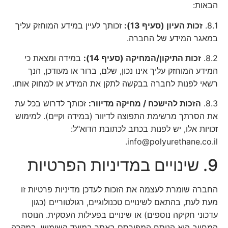
הבאות:
8.1.
זכות העיון (סעיף 13):
זכותך לעיין במידע המוחזק עליך
במאגר המידע של החברה.
8.2.
זכות התיקון/המחיקה (סעיף 14):
במידה ומצאת כי
המידע המוחזק עליך אינו נכון, שלם, ברור או מעודכן, הנך
רשאי לפנות לחברה בבקשה לתקן את המידע או למחוק אותו.
8.3.
הזכות להישכח / מחיקה מדיוור:
זכותך לדרוש בכל עת
את הסרתך מרשימת התפוצה לדיוור (במידה וקיים). למימוש
זכויות אלו, יש לפנות בכתב לכתובת הדוא"ל:
info@polyurethane.co.il.
9. שינויים במדיניות הפרטיות
החברה שומרת לעצמה את הזכות לעדכן מדיניות פרטיות זו
מעת לעת, בהתאם לשינויים טכנולוגיים, רגולטוריים (כגון
עדכוני חקיקה נוספים) או שינויים בפעילות העסקית. הנוסח
המחייב הוא הנוסח המפורסם באתר במועד השימוש. במקרה