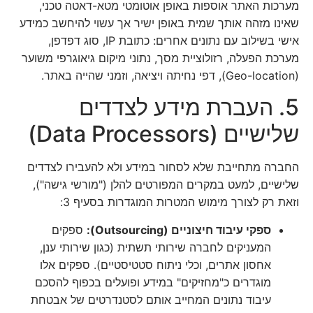
מערכות האתר אוספות באופן אוטומטי מטא-דאטה טכני,
שאינו מזהה אותך שמית באופן ישיר אך עשוי להיחשב כמידע
אישי בשילוב עם נתונים אחרים: כתובת IP, סוג דפדפן,
מערכת הפעלה, רזולוציית מסך, נתוני מיקום גיאוגרפי משוער
(Geo-location), דפי נחיתה ויציאה, וזמני שהייה באתר.
5. העברת מידע לצדדים
שלישיים (Data Processors)
החברה מתחייבת שלא לסחור במידע ולא להעבירו לצדדים
שלישיים, למעט במקרים המפורטים להלן ("מורשי גישה"),
וזאת רק לצורך מימוש המטרות המוגדרות בסעיף 3:
ספקי עיבוד חיצוניים (Outsourcing):
ספקים
המעניקים לחברה שירותי תשתית (כגון שירותי ענן,
אחסון אתרים, וכלי ניתוח סטטיסטיים). ספקים אלו
מוגדרים כ"מחזיקים" במידע ופועלים בכפוף להסכם
עיבוד נתונים המחייב אותם לסטנדרטים של אבטחת