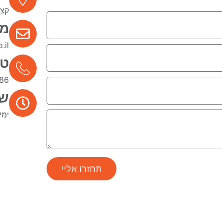
קצנשט
מי
.il
טל
86
שע
ימים א
תחזרו אליי